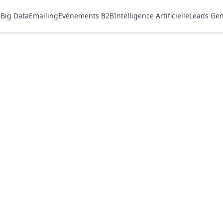
B
Big Data
Emailing
Evénements B2B
Intelligence Artificielle
Leads Gen