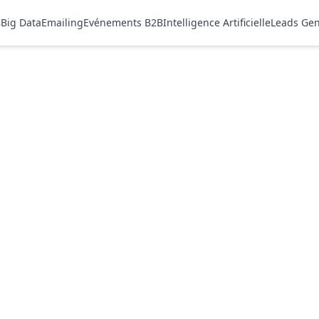
B
Big Data
Emailing
Evénements B2B
Intelligence Artificielle
Leads Gen