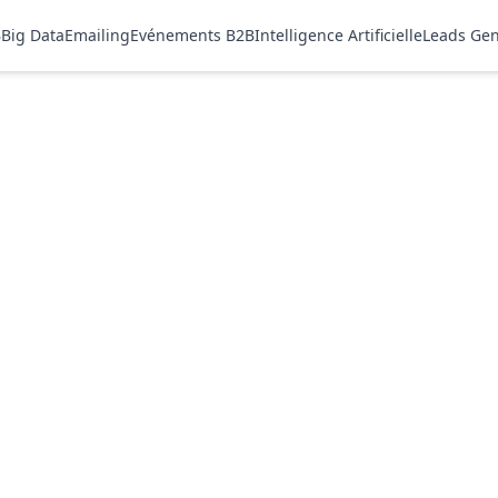
B
Big Data
Emailing
Evénements B2B
Intelligence Artificielle
Leads Gen