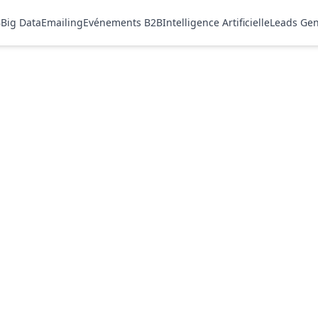
B
Big Data
Emailing
Evénements B2B
Intelligence Artificielle
Leads Gen